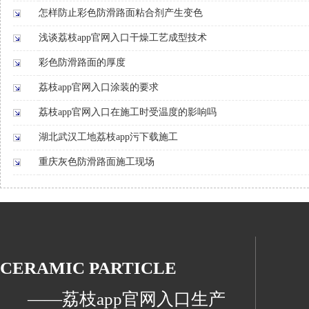
怎样防止彩色防滑路面粘合剂产生变色
浅谈荔枝app官网入口干燥工艺成型技术
彩色防滑路面的厚度
荔枝app官网入口涂装的要求
荔枝app官网入口在施工时受温度的影响吗
湖北武汉工地荔枝app污下载施工
重庆灰色防滑路面施工现场
CERAMIC PARTICLE
——荔枝app官网入口生产