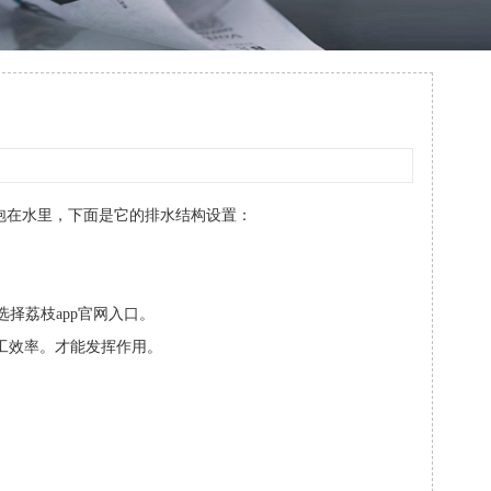
水里，下面是它的排水结构设置：
择荔枝app官网入口。
效率。才能发挥作用。