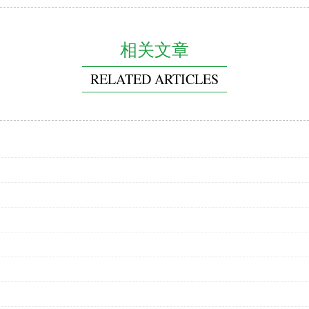
相关文章
RELATED ARTICLES