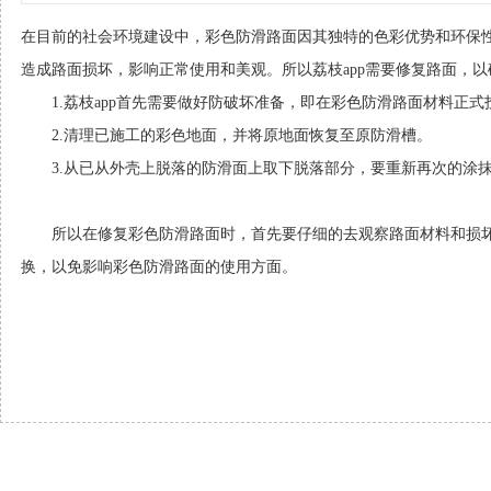
在目前的社会环境建设中，彩色防滑路面因其独特的色彩优势和环保性能成
造成路面损坏，影响正常使用和美观。所以荔枝app需要修复路面，
1.荔枝app首先需要做好防破坏准备，即在彩色防滑路面材料正式投
2.清理已施工的彩色地面，并将原地面恢复至原防滑槽。
3.从已从外壳上脱落的防滑面上取下脱落部分，要重新再次的涂抹
所以在修复彩色防滑路面时，首先要仔细的去观察路面材料和损坏情况
换，以免影响彩色防滑路面的使用方面。