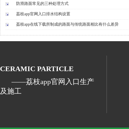
防滑路面常见的三种处理方式
荔枝app官网入口排水结构设置
荔枝app在线下载所制成的路面与传统路面相比有什么差异
CERAMIC PARTICLE
——荔枝app官网入口生产
及施工